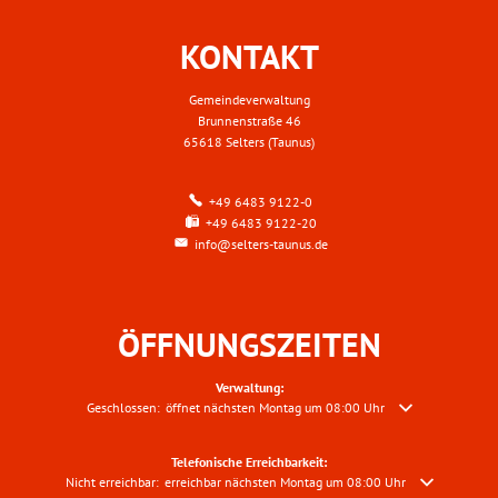
Abfallentsorgung
Freibad Niederselte
Gewerbe
KONTAKT
Friedhöfe
Sportstätten
Gemeindeverwaltung
Umwelt & Trinkwas
Brunnenstraße 46
65618 Selters (Taunus)
+49 6483 9122-0
+49 6483 9122-20
info@selters-taunus.de
ÖFFNUNGSZEITEN
Verwaltung:
Klicken, um weitere Öffnungs- oder Schließzeiten auszublenden
Geschlossen:
öffnet nächsten Montag um 08:00 Uhr
Telefonische Erreichbarkeit:
Klicken, um weitere Erreichbarkeiten auszublenden
Nicht erreichbar:
erreichbar nächsten Montag um 08:00 Uhr