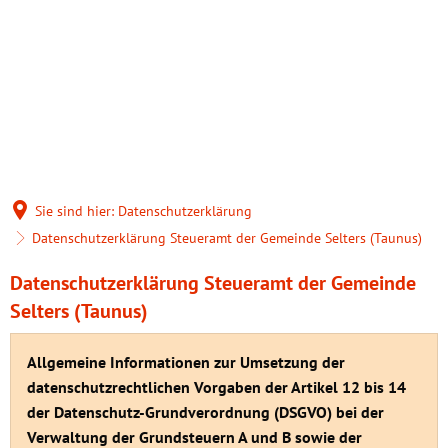
Rathaus & Politik
Alles über die Gemeinde
Leben & Wohnen
Aktuelles
Tourismus & Freizeit
Zahlen/Daten/Fakte
Gesundheitswesen
Verwaltung
Gaststätten & Resta
Geschichte
Hospizhilfe Goldene
Bürgerservice
Ausflugstipps und 
Sie sind hier:
Datenschutzerklärung
Kirchen
Selters (Taunus) für
Datenschutzerklärung Steueramt der Gemeinde Selters (Taunus)
Politik & Wahlen
Grillplätze
Brandschutz
Datenschutzerklärung
Datenschutzerklärung Steueramt der Gemeinde
Selters (Taunus) für
Selterser Kurier
Selters (Taunus)
Steueramt
Vereine
Jagdvorsteher
Generationentreff
Bauen
der
Allgemeine Informationen zur Umsetzung der
Veranstaltungen
Forstbetrieb
Gemeinde
datenschutzrechtlichen Vorgaben der Artikel 12 bis 14
Integration
Heiraten
Selters
der Datenschutz-Grundverordnung (DSGVO) bei der
Unterkünfte etc. (B
Ortslandwirte
Verwaltung der Grundsteuern A und B sowie der
Bücherei