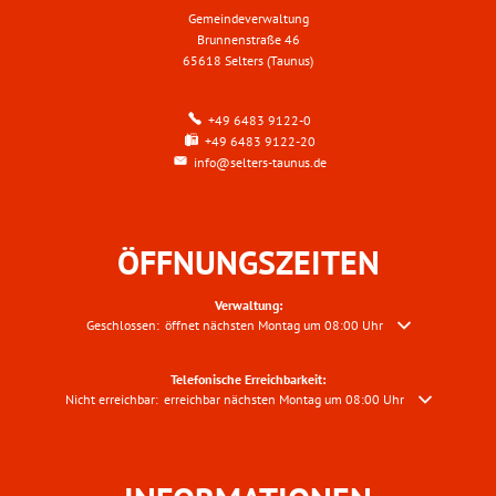
Gemeindeverwaltung
Brunnenstraße 46
65618 Selters (Taunus)
+49 6483 9122-0
+49 6483 9122-20
info@selters-taunus.de
ÖFFNUNGSZEITEN
Verwaltung:
Klicken, um weitere Öffnungs- oder Schließzeiten auszublenden
Geschlossen:
öffnet nächsten Montag um 08:00 Uhr
Telefonische Erreichbarkeit:
Klicken, um weitere Erreichbarkeiten auszublenden
Nicht erreichbar:
erreichbar nächsten Montag um 08:00 Uhr