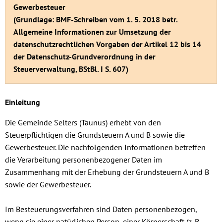
(Taunus)
Abfallentsorgung
Gewerbesteuer
Freibad Niederselte
Gewerbe
(Grundlage: BMF-Schreiben vom 1. 5. 2018 betr.
Friedhöfe
Allgemeine Informationen zur Umsetzung der
Sportstätten
datenschutzrechtlichen Vorgaben der Artikel 12 bis 14
Umwelt & Trinkwas
der Datenschutz-Grundverordnung in der
Steuerverwaltung, BStBl. I S. 607)
Einleitung
Die Gemeinde Selters (Taunus) erhebt von den
Steuerpflichtigen die Grundsteuern A und B sowie die
Gewerbesteuer. Die nachfolgenden Informationen betreffen
die Verarbeitung personenbezogener Daten im
Zusammenhang mit der Erhebung der Grundsteuern A und B
sowie der Gewerbesteuer.
Im Besteuerungsverfahren sind Daten personenbezogen,
wenn sie einer natürlichen Person, einer Körperschaft (z. B.