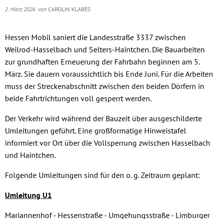
Abfallentsorgung
2. März 2026
von
CAROLIN KLABES
Freibad Niederselte
Gewerbe
Friedhöfe
Sportstätten
Hessen Mobil saniert die Landesstraße 3337 zwischen
Weilrod-Hasselbach und Selters-Haintchen. Die Bauarbeiten
Umwelt & Trinkwas
zur grundhaften Erneuerung der Fahrbahn beginnen am 5.
März. Sie dauern voraussichtlich bis Ende Juni. Für die Arbeiten
muss der Streckenabschnitt zwischen den beiden Dörfern in
beide Fahrtrichtungen voll gesperrt werden.
Der Verkehr wird während der Bauzeit über ausgeschilderte
Umleitungen geführt. Eine großformatige Hinweistafel
informiert vor Ort über die Vollsperrung zwischen Hasselbach
und Haintchen.
Folgende Umleitungen sind für den o. g. Zeitraum geplant:
Umleitung U1
Mariannenhof - Hessenstraße - Umgehungsstraße - Limburger