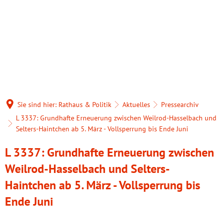
Rathaus & Politik
Alles über die Gemeinde
Leben & Wohnen
Aktuelles
Tourismus & Freizeit
Zahlen/Daten/Fakte
Gesundheitswesen
Verwaltung
Gaststätten & Resta
Geschichte
Hospizhilfe Goldene
Bürgerservice
Ausflugstipps und 
Sie sind hier:
Rathaus & Politik
Aktuelles
Pressearchiv
Kirchen
Selters (Taunus) für
L 3337: Grundhafte Erneuerung zwischen Weilrod-Hasselbach und
Politik & Wahlen
Selters-Haintchen ab 5. März - Vollsperrung bis Ende Juni
Grillplätze
Brandschutz
Selters (Taunus) für
Selterser Kurier
L 3337: Grundhafte Erneuerung zwischen
Vereine
Jagdvorsteher
Weilrod-Hasselbach und Selters-
Generationentreff
Bauen
Veranstaltungen
Haintchen ab 5. März - Vollsperrung bis
Forstbetrieb
Integration
Heiraten
Ende Juni
Unterkünfte etc. (B
Ortslandwirte
Bücherei