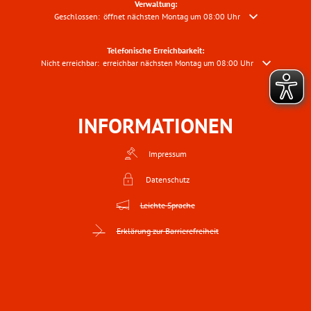
Verwaltung:
Klicken, um weitere Öffnungs- oder Schließzeiten auszublenden
Geschlossen:
öffnet nächsten Montag um 08:00 Uhr
Telefonische Erreichbarkeit:
Klicken, um weitere Erreichbarkeiten auszublenden
Nicht erreichbar:
erreichbar nächsten Montag um 08:00 Uhr
INFORMATIONEN
Impressum
Datenschutz
Leichte Sprache
Erklärung zur Barrierefreiheit