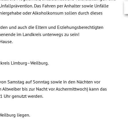
Rats- und Bürgerinfo
Finanzen und Haushal
 Unfallprävention. Das Fahren per Anhalter sowie Unfälle
Behindertenbeauftrag
Bauen
Forstbetrieb
Bebauungspläne Eise
niergehabe oder Alkoholkonsum sollen durch dieses
Bebauungspläne Mün
Heiraten
Ortslandwirte
en und auch die Eltern und Erziehungsberechtigten
Bebauungspläne Hain
henende im Landkreis unterwegs zu sein!
Abfallentsorgung
Gewerbe
Grünschnittannahme
 Hause.
Bebauungspläne Niede
Friedhöfe
dkreis Limburg–Weilburg.
Umwelt & Trinkwasser
 von Samstag auf Sonntag sowie in den Nächten vor
on Altweiber bis zur Nacht vor Aschermittwoch) kann das
21 Uhr genutzt werden.
eilburg liegen.