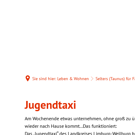
Sie sind hier:
Leben & Wohnen
Selters (Taunus) für 
Jugendtaxi
Jugendtaxi
Am Wochenende etwas unternehmen, ohne groß zu übe
wieder nach Hause kommt...Das funktioniert:
Das „Jugendtaxi“ des Landkreises Limburg-Weilburg bi